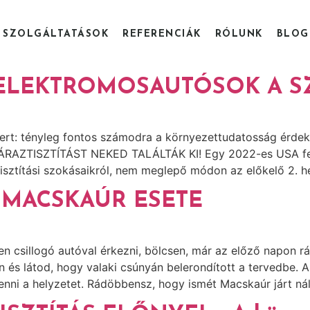
SZOLGÁLTATÁSOK
REFERENCIÁK
RÓLUNK
BLOG
 ELEKTROMOSAUTÓSOK A SZ
ert: tényleg fontos számodra a környezettudatosság érdeke
RAZTISZTÍTÁST NEKED TALÁLTÁK KI! Egy 2022-es USA felmé
sztítási szokásaikról, nem meglepő módon az előkelő 2. hely
S MACSKAÚR ESETE
n csillogó autóval érkezni, bölcsen, már az előző napon r
n és látod, hogy valaki csúnyán belerondított a tervedbe. 
ni a helyzetet. Rádöbbensz, hogy ismét Macskaúr járt nála