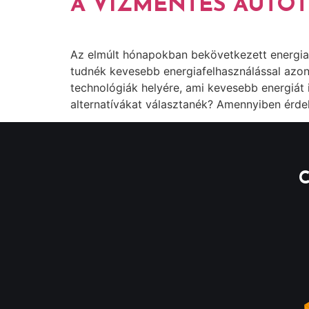
A VÍZMENTES AUTÓTIS
Az elmúlt hónapokban bekövetkezett energiaá
tudnék kevesebb energiafelhasználással azon
technológiák helyére, ami kevesebb energiát
alternatívákat választanék? Amennyiben érde