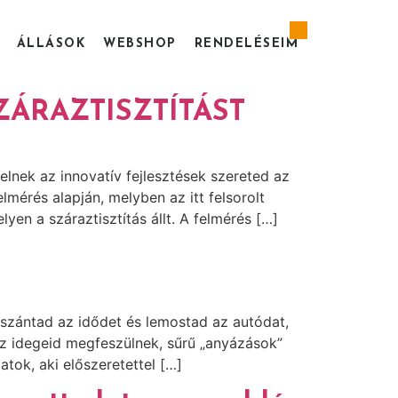
ÁLLÁSOK
WEBSHOP
RENDELÉSEIM
ÁRAZTISZTÍTÁST
lnek az innovatív fejlesztések szereted az
rés alapján, melyben az itt felsorolt
en a száraztisztítás állt. A felmérés […]
ászántad az idődet és lemostad az autódat,
Az idegeid megfeszülnek, sűrű „anyázások”
tok, aki előszeretettel […]