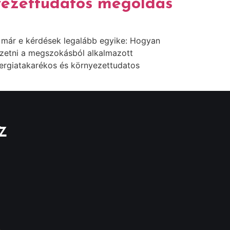
zettudatos megoldás
 már e kérdések legalább egyike: Hogyan
ezetni a megszokásból alkalmazott
nergiatakarékos és környezettudatos
Z