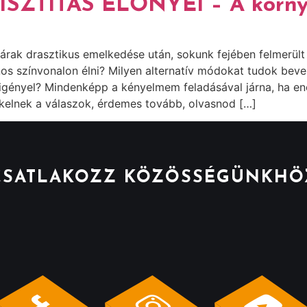
ZTÍTÁS ELŐNYEI – A környe
rak drasztikus emelkedése után, sokunk fejében felmerült
os színvonalon élni? Milyen alternatív módokat tudok bev
 igényel? Mindenképp a kényelmem feladásával járna, ha e
kelnek a válaszok, érdemes tovább, olvasnod […]
CSATLAKOZZ KÖZÖSSÉGÜNKHÖ