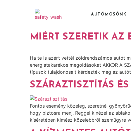
AUTÓMOSÓNK
MIÉRT SZERETIK AZ
Ha te is azért vettél zöldrendszámos autót m
energiatakarékos megoldásokat AKKOR A SZÁ
típusok tulajdonosait kérdezték meg az autóti
SZÁRAZTISZTÍTÁS É
Fontos esemény közeleg, szeretnél gyönyörűe
hogy biztosra menj. Reggel kinézel az ablako
kíséretében kimész közelebbről szemügyre ven