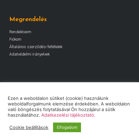
Megrendelés
Rendeléseim
Fiókom
Általános szerződési feltételek
Adatvédelmi irányelvek
Kapcsolat
Ezen a weboldalon sütiket (cookie) használunk
weboldalforgalmunk elemzése érdekében. A weboldalon
Telefon: +36 70 671 6767
való böngészés folytatásával Ön hozzájárul a sütik
Email: info@safetywash.hu
használatához.
Adatkezelési tájékoztató.
Cím: 1152 Budapest, Szentmihályi út 31.
Cookie beállítások
Munkaidő: Hétfő-Péntek: 8:00 - 17:00
Elfogadom