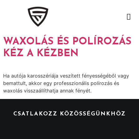
WAXOLÁS ÉS POLÍROZÁS
KÉZ A KÉZBEN
Ha autója karosszériája veszített fényességéből vagy
bemattult, akkor egy professzionális polírozás és
waxolás visszaállíthatja annak fényét.
CSATLAKOZZ KÖZÖSSÉGÜNKHÖZ